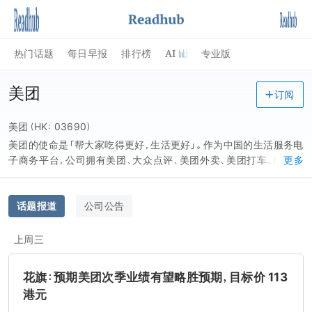
AI
热门话题
每日早报
排行榜
专业版
美团
订阅
美团（HK：03690）
美团的使命是「帮大家吃得更好，生活更好」。作为中国的生活服务电
子商务平台，公司拥有美团、大众点评、美团外卖、美团打车、摩拜单
更多
车等消费者熟知的 App, 服务涵盖餐饮、外卖、打车、共享单车、酒店
旅游、电影、休闲娱乐等 200 多个品类，业务覆盖全国 2800 个县区
市。2018 年 9 月 20 日，美团点评 (股票代码：3690.HK) 正式在港交
话题报道
公司公告
所挂牌上市。美团以「零售 + 科技」的战略践行「帮大家吃得更好，生
活更好」的公司使命。
上周三
花旗：预期美团次季业绩有望略胜预期，目标价 113
港元