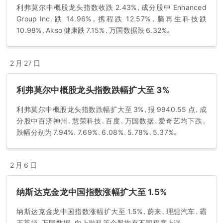
心。本公司提供托管和管理服务，包括与 * 的公有云进行直接私有连
利弗莫尔中概股龙头指数收跌 2.43%，成分股中 Enhanced
接，提供管理混合云的创新服务平台，以及在需要时转售公有云服
Group Inc. 跌 14.96%，携程跌 12.57%，脑再生科技跌
务。本公司的创新和独特的互连数据中心平台使云服务提供商能够在
10.98%，Akso 健康跌 7.15%，万国数据跌 6.32%。
其主要市场灵活地扩张，也使企业能够将混合云部署在 * 的公有云的
网络节点附近。本公司拥有 19 年的服务交付往绩，成功地满足了一
些中国 *、最高要求的客户对数据中心外包服务的要求。本公司与客
2 月 27 日
户已签订长期合约，这些客户主要包括超大型的云服务提供商、大型
互联网公司、金融机构、电信运营商和 IT 服务提供商，以及国内大型
利弗莫尔中概股龙头指数跌幅扩大至 3%
私营企业和跨国公司。本公司的许多客户都是各自行业的 *。截至
2020 年 6 月 30 日，不包括合资数据中心在内，本公司的运营中的总
利弗莫尔中概股龙头指数跌幅扩大至 3%，报 9940.55 点，成
净机房面积为 266,260 平方米，其中 94.1% 已获客户签约，总在建
分股中百济神州、慧荣科技、百度、万国数据、爱奇艺均下跌，
净机房面积为 133,208 平方米，其中 62.3% 已获客户预签约。截至
跌幅分别为 7.94%、7.69%、6.08%、5.78%、5.37%。
2020 年 6 月 30 日，本公司有三个在建合资数据中心，总净机房面积
为 11,665 平方米，三个运营中的合资数据中心，总净机房面积为
11,665 平方米。截至 2020 年 6 月 30 日，合资数据中心已 100% 签
2 月 6 日
约或预签约。
纳斯达克金龙中国指数涨幅扩大至 1.5%
纳斯达克金龙中国指数涨幅扩大至 1.5%，蔚来、理想汽车、霸