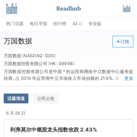
AI
热门话题
每日早报
排行榜
专业版
万国数据
订阅
万国数据（NASDAQ：GDS）
万国数据控股有限公司（HK：09698）
万国数据控股有限公司是中国 * 的运营商网络中立数据中心服务提
供商，占 2019 年运营商中立市场收入市场份额的 21.9%。本公司专
更多
注於开发和运营高性能数据中心。本公司的数据中心位於中国主要经
济中心的战略位置，这些地区对高性能数据中心服务的需求相当集
中。本公司也在客户选择的其他地点定制化建造和运营数据中心，以
话题报道
公司公告
满足客户更广泛的需求。本公司的数据中心按高性能的数据中心设计
和配置，具有较大的净机房面积和电力容量，高电力密度和效率，以
6 月 26 日
及在所有关键系统上有多重冗余。本公司中立於运营商和云服务提供
商，这使本公司的客户能够访问中国所有主要的电信网络，同时，中
利弗莫尔中概股龙头指数收跌 2.43%
国和全球 * 的公有云服务提供商将其服务器托管於本公司的数据中