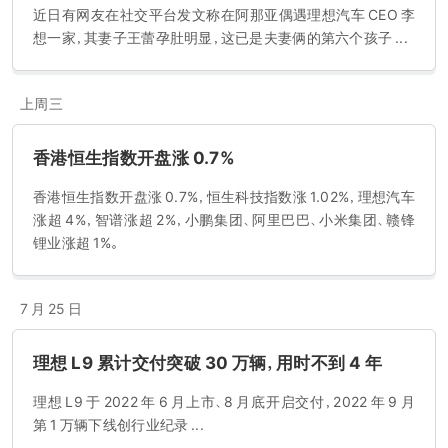
2.8%;理想汽车於中国新能源汽车品牌排名第十一。根据灼识谘询报
近日有网友在社交平台发文称在阿那亚偶遇理想汽车 CEO 李
告，2020 年中国乘用车市场及新能源汽车市场的市场规模分别为
想一家，其妻子王蕾孕肚明显，这已是夫妻俩的第六个孩子 ...
20.8 百万辆及 1.2 百万辆。根据灼识谘询报告，於 2020 年，中国新
能源汽车销售量占乘用车总销售量的 5.8%,且按销售量计，增程式电
动汽车占中国新能源汽车市场的 2.8%。
上周三
香港恒生指数开盘涨 0.7%
香港恒生指数开盘涨 0.7%，恒生科技指数涨 1.02%，理想汽车
涨超 4%，智谱涨超 2%，小鹏集团、阿里巴巴、小米集团、赣锋
锂业涨超 1%。
7 月 25 日
理想 L9 累计交付突破 30 万辆，用时不到 4 年
理想 L9 于 2022 年 6 月上市、8 月底开启交付，2022 年 9 月
第 1 万辆下线创行业纪录 ...