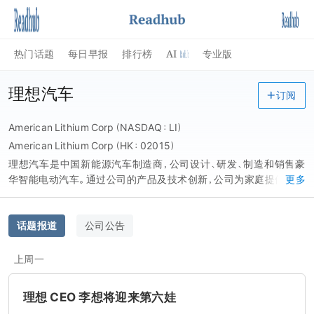
AI
热门话题
每日早报
排行榜
专业版
理想汽车
订阅
American Lithium Corp（NASDAQ：LI）
American Lithium Corp（HK：02015）
理想汽车是中国新能源汽车制造商，公司设计、研发、制造和销售豪
华智能电动汽车。通过公司的产品及技术创新，公司为家庭提供安全
更多
及便捷的产品及服务。在中国，公司是成功实现增程式电动汽车商业
化的先锋。公司的 * 及目前 * 一款商业化的增程式电动汽车型-理想
ONE 是一款六座中大型豪华电动 SUV, 配备了增程系统及先进的智
话题报道
公司公告
能汽车解决方案。公司於 2019 年 11 月开始量产理想 ONE, 并於
2021 年 5 月 25 日推出 2021 款理想 ONE。截至 2021 年 6 月 30
上周一
日，公司已交付逾 63,000 辆理想 ONE。根据灼识谘询报告，按销量
统计，理想 ONE 於 2020 年被评为中国最畅销的新能源 SUV 车型，
理想 CEO 李想将迎来第六娃
占市场份额 9.7%;同时於中国新能源汽车市场排名第六，占市场份额