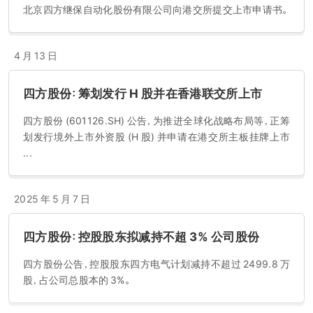
网控制系统、储能控制系统、电能质量管理系统、电气仿真培训系统
北京四方继保自动化股份有限公司向港交所提交上市申请书。
(含船舶)、集控监管系统、能源管理系统、轨道交通自动化系统、工业
控制系统等。天道酬勤，多年来四方股份在发展过程中不断取得优异
的成绩，成为行业的佼佼者。荣获「国家火炬计划重点高新技术企
4 月 13 日
业」、「国家创新型企业」、「全国质量工作先进单位」、「国家规划布局
内重点软件企业」等三十余项国家级荣誉。2007 年起被国家发展和
四方股份：筹划发行 H 股并在香港联交所上市
改革委员会、科技部、财政部、海关总署、国家税务总局五部委联合认
定为「国家级企业技术中心」。公司继电保护测控全系列产品通过
四方股份 (601126.SH) 公告，为推进全球化战略布局等，正筹
KEMA 金牌认证，产品已经成功进入欧洲、亚洲、美洲及非洲市场。在
划发行境外上市外资股 (H 股) 并申请在港交所主板挂牌上市
项目建设和经贸合作中，四方股份重视与客户及合作方的沟通交流，
...
尊重各方需求和国际惯例，倡导双赢，着力打造优势资源平台，在国
际上树立了中国高科技企业的新形象。为了缔造 * 的民族品牌，四方
股份将继续坚持自主研发、励精图治，以实力创造未来、以技术创新
2025 年 5 月 7 日
为驱动力，力争成为世界级的电气自动化、工业自动化及新能源应用
领域的优秀服务者。为中国电气智能化的发展、民族的强大，奉献力
量！
四方股份：控股股东拟减持不超 3% 公司股份
四方股份公告，控股股东四方电气计划减持不超过 2499.8 万
股，占公司总股本的 3%。