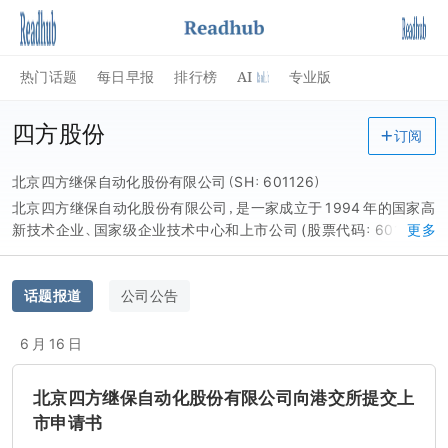
AI
热门话题
每日早报
排行榜
专业版
四方股份
订阅
北京四方继保自动化股份有限公司（SH：601126）
北京四方继保自动化股份有限公司，是一家成立于 1994 年的国家高
新技术企业、国家级企业技术中心和上市公司 (股票代码：601126),
更多
其创始人是中国工程院首批院士杨奇逊教授 ——「中国的微机继电
保护之父」,我国电气自动化领域的一代宗师。四方股份作为中国电气
及工业自动化行业的领军企业，始终以「成为全球知名品牌的高科
话题报道
公司公告
技、专业化的自动化产品、软件、系统、解决方案和服务的提供商」为
宏观愿景。自成立以来，四方股份秉承「技术 *,永远创新」的企业宗
6 月 16 日
旨，专注于智能发电、智能输配电、智能交通、智慧船舶、智慧岛屿等
多个领域的产品设计、软件开发、系统解决方案及技术咨询等；主营
北京四方继保自动化股份有限公司向港交所提交上
产品包括电站自动化系统、继电保护、船舶电气综合自动化系统、调
市申请书
度自动化系统、发电厂自动控制系统、电力安全稳定控制系统、微电