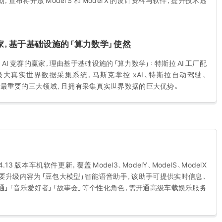
将开放 Model S 和 Model X 的设计资料与软件，提升技术透
赢家，基于基础设施的「算力数学」使然
 AI 竞赛的赢家，理由基于基础设施的「算力数学」：特斯拉 AI 工厂配
大真实世界数据采集系统，马斯克掌控 xAI、特斯拉自动驾驶、
 AI 最重要的三大领域，且拥有采集真实世界数据的巨大优势。
4.13 版本车机软件更新，覆盖 Model3、ModelY、ModelS、ModelX
要升级内容为「豆包大模型」智能语音助手，该助手可提供实时信息、
通」「音乐爱好者」「故事会」等个性化角色，需开通高级车载娱乐服务