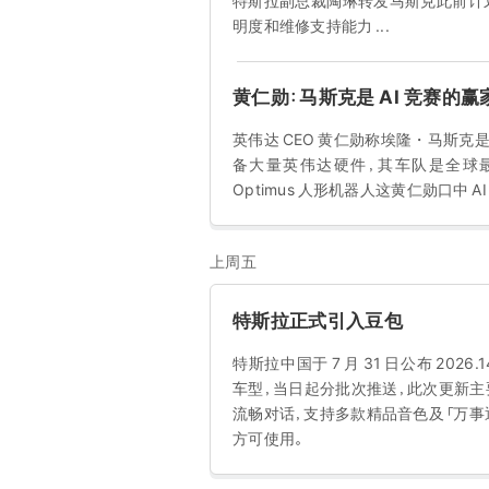
特斯拉副总裁陶琳转发马斯克此前计划，宣布
明度和维修支持能力 ...
黄仁勋：马斯克是 AI 竞赛的
英伟达 CEO 黄仁勋称埃隆・马斯克是
备大量英伟达硬件，其车队是全球最
Optimus 人形机器人这黄仁勋口中
上周五
特斯拉正式引入豆包
特斯拉中国于 7 月 31 日公布 2026.1
车型，当日起分批次推送，此次更新主
流畅对话，支持多款精品音色及「万事
方可使用。