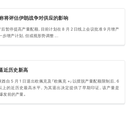
增产，称将评估伊朗战争对供应的影响
产后暂停提高产量配额，目前计划在 8 月 2 日线上会议批准 9 月增产
一步增产计划，但或视形势调整 ...
量逼近历史新高
自 5 月 1 日退出欧佩克及「欧佩克 +」以摆脱产量配额限制后，6
/ 日以上的近历史最高水平，为其退出决定提供了早期印证，该产量是
争爆发前的产量。