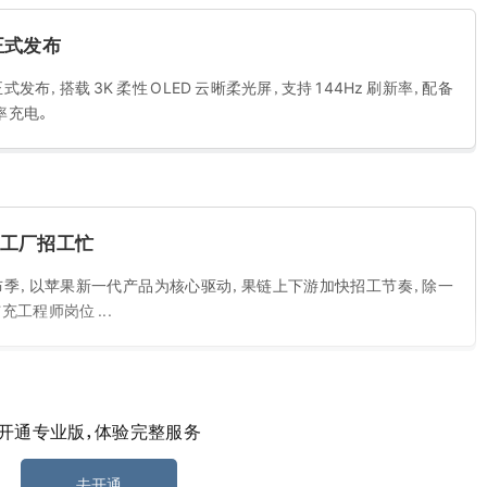
 正式发布
寸正式发布，搭载 3K 柔性 OLED 云晰柔光屏，支持 144Hz 刷新率，配备
功率充电。
代工厂招工忙
发布季，以苹果新一代产品为核心驱动，果链上下游加快招工节奏，除一
工程师岗位 ...
开通专业版，体验完整服务
全屏广告
 个市场向符合系统和生产时间要求的客户汽车仪表盘控制显示屏推送广告，
去开通