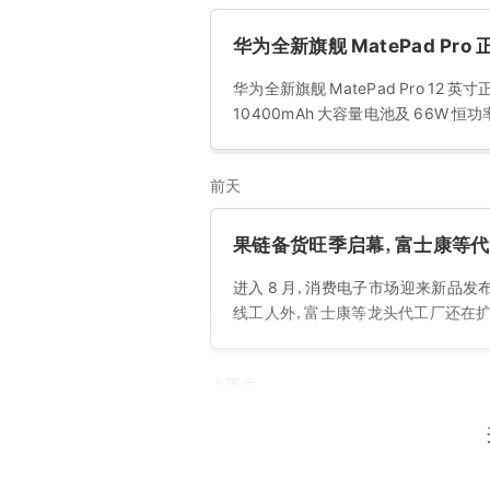
华为全新旗舰 MatePad Pro
华为全新旗舰 MatePad Pro 12 英
10400mAh 大容量电池及 66W 恒
前天
果链备货旺季启幕，富士康等
进入 8 月，消费电子市场迎来新品
线工人外，富士康等龙头代工厂还在扩充
上周六
宝马向汽车显示屏推送蜘蛛侠
宝马于 7 月 27 日起在逾 70