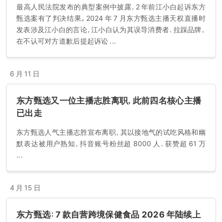
最高人民法院发布的典型案例中披露，2 年前江小白起诉东方
甄选案有了判决结果。2024 年 7 月东方甄选主播天权直播时
发表涉及江小白的言论，江小白认为其误导消费者、拉踩品牌，
在不认可对方道歉后提起诉讼 ...
6 月 11 日
东方甄选又一位主播志胜离职，此前四名核心主播
已出走
东方甄选人气主播志胜宣布离职，其以接地气的试吃风格和幽
默表达被用户熟知，抖音账号粉丝超 8000 人、获赞超 61 万
...
4 月 15 日
东方甄选：7 款自营跨境保健食品 2026 年陆续上