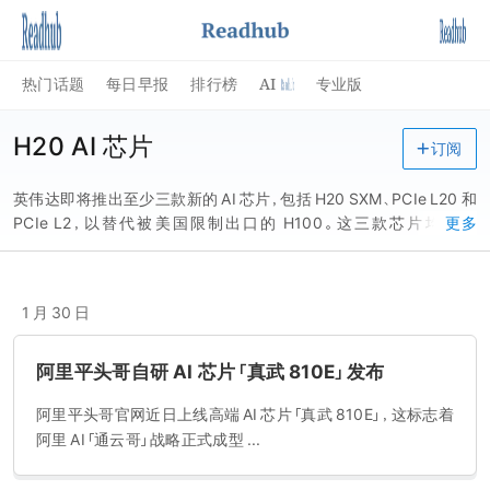
AI
热门话题
每日早报
排行榜
专业版
H20 AI 芯片
订阅
英伟达即将推出至少三款新的 AI 芯片，包括 H20 SXM、PCIe L20 和
PCIe L2，以替代被美国限制出口的 H100。这三款芯片均基于
更多
Hopper GPU 架构，最高理论性能可达 296TFLOP（每秒浮点运算次
数，也称每秒峰值速度）。
1 月 30 日
​阿里平头哥自研 AI 芯片「真武 810E」发布
阿里平头哥官网近日上线高端 AI 芯片「真武 810E」，这标志着
阿里 AI「通云哥」战略正式成型 ...