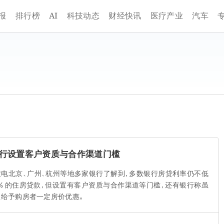
AI
报
排行榜
科技动态
财经快讯
医疗产业
汽车
，银行设置客户资质与合作渠道门槛
或致电北京、广州、杭州等地多家银行了解到，多数银行房贷利率仍不低
.8% 的住房贷款，但设置有客户资质与合作渠道等门槛，还有银行称虽
盘给予购房者一定房价优惠。