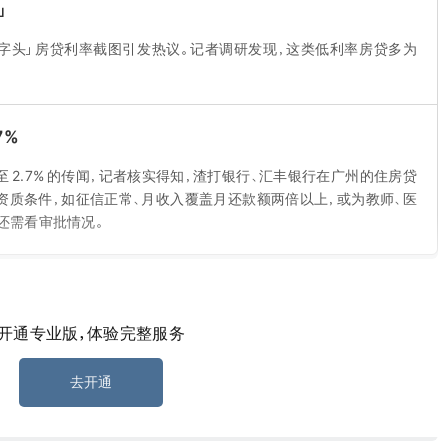
」
 字头」房贷利率截图引发热议。记者调研发现，这类低利率房贷多为
7%
2.7% 的传闻，记者核实得知，渣打银行、汇丰银行在广州的住房贷
定资质条件，如征信正常、月收入覆盖月还款额两倍以上，或为教师、医
还需看审批情况。
开通专业版，体验完整服务
 1 年高位
，截至 7 月 31 日当周，30 年期固定抵押贷款利率涨 5 个基点
去开通